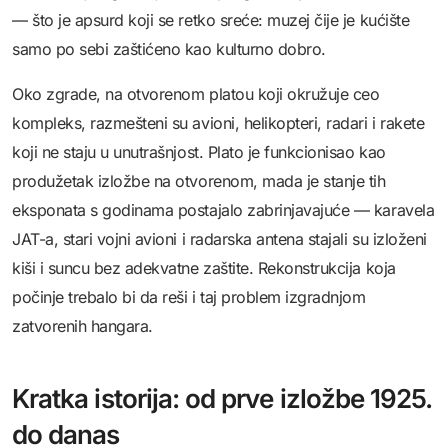
— što je apsurd koji se retko sreće: muzej čije je kućište
samo po sebi zaštićeno kao kulturno dobro.
Oko zgrade, na otvorenom platou koji okružuje ceo
kompleks, razmešteni su avioni, helikopteri, radari i rakete
koji ne staju u unutrašnjost. Plato je funkcionisao kao
produžetak izložbe na otvorenom, mada je stanje tih
eksponata s godinama postajalo zabrinjavajuće — karavela
JAT-a, stari vojni avioni i radarskа antena stajali su izloženi
kiši i suncu bez adekvatne zaštite. Rekonstrukcija koja
počinje trebalo bi da reši i taj problem izgradnjom
zatvorenih hangara.
Kratka istorija: od prve izložbe 1925.
do danas