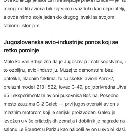
Ova kolekcija je istoričarima avijacije prava riznica — jer su
mnogi od tih aviona bili zajedno u vazduhu kao neprijatelji,
a ovde mirno stoje jedan do drugog, svaki sa svojom
tablom i istorijom.
Jugoslovenska avio-industrija: ponos koji se
retko pominje
Malo ko van Srbije zna da je Jugoslavija imala sopstvenu, i
to ozbiljnu, avio-industriju. Muzej to demonstrira bez
patetike, hladnim faktima: tu su školski avioni Aero-2,
prelazni modeli 213 i 522, lovac C-49, poljoprivredna Utva
65 i eksperimentalni avioni pukovnika Bešlina. Posebno
mesto zauzima G-2 Galeb — prvi jugoslovenski avion s
mlaznim motorom koji je serijski proizvođen. Galeb je
izvožen u više prijateljskih zemalja i dobitnik je nagrade na
salonu Le Bourget u Parizu kao najbolji avion u svojoj klasi.