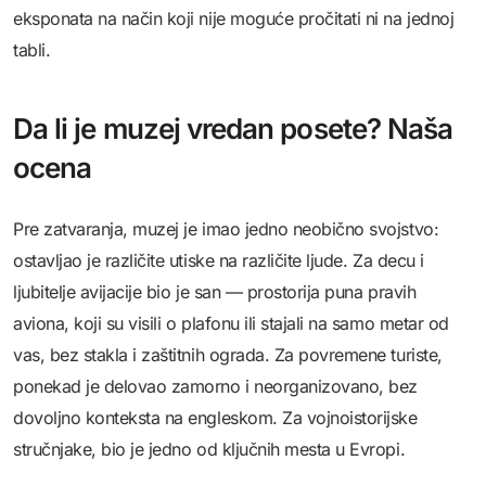
eksponata na način koji nije moguće pročitati ni na jednoj
tabli.
Da li je muzej vredan posete? Naša
ocena
Pre zatvaranja, muzej je imao jedno neobično svojstvo:
ostavljao je različite utiske na različite ljude. Za decu i
ljubitelje avijacije bio je san — prostorija puna pravih
aviona, koji su visili o plafonu ili stajali na samo metar od
vas, bez stakla i zaštitnih ograda. Za povremene turiste,
ponekad je delovao zamorno i neorganizovano, bez
dovoljno konteksta na engleskom. Za vojnoistorijske
stručnjake, bio je jedno od ključnih mesta u Evropi.