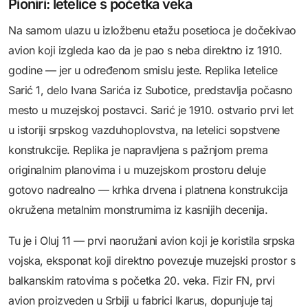
Pioniri: letelice s početka veka
Na samom ulazu u izložbenu etažu posetioca je dočekivao
avion koji izgleda kao da je pao s neba direktno iz 1910.
godine — jer u određenom smislu jeste. Replika letelice
Sarić 1, delo Ivana Sarića iz Subotice, predstavlja počasno
mesto u muzejskoj postavci. Sarić je 1910. ostvario prvi let
u istoriji srpskog vazduhoplovstva, na letelici sopstvene
konstrukcije. Replika je napravljena s pažnjom prema
originalnim planovima i u muzejskom prostoru deluje
gotovo nadrealno — krhka drvena i platnena konstrukcija
okružena metalnim monstrumima iz kasnijih decenija.
Tu je i Oluj 11 — prvi naoružani avion koji je koristila srpska
vojska, eksponat koji direktno povezuje muzejski prostor s
balkanskim ratovima s početka 20. veka. Fizir FN, prvi
avion proizveden u Srbiji u fabrici Ikarus, dopunjuje taj