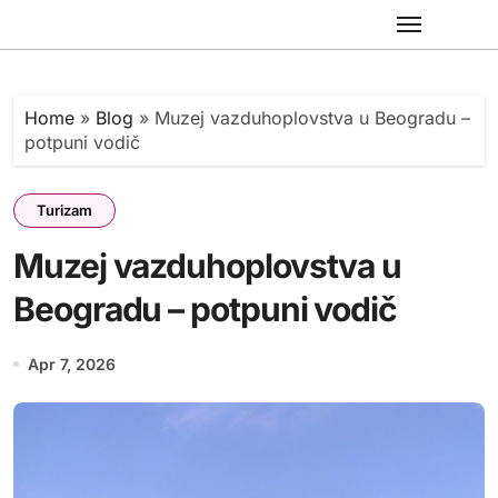
Skip
to
content
Home
»
Blog
»
Muzej vazduhoplovstva u Beogradu –
potpuni vodič
Turizam
Muzej vazduhoplovstva u
Beogradu – potpuni vodič
Apr 7, 2026