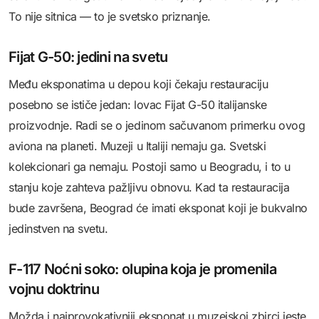
To nije sitnica — to je svetsko priznanje.
Fijat G-50: jedini na svetu
Među eksponatima u depou koji čekaju restauraciju
posebno se ističe jedan: lovac Fijat G-50 italijanske
proizvodnje. Radi se o jedinom sačuvanom primerku ovog
aviona na planeti. Muzeji u Italiji nemaju ga. Svetski
kolekcionari ga nemaju. Postoji samo u Beogradu, i to u
stanju koje zahteva pažljivu obnovu. Kad ta restauracija
bude završena, Beograd će imati eksponat koji je bukvalno
jedinstven na svetu.
F-117 Noćni soko: olupina koja je promenila
vojnu doktrinu
Možda i najprovokativniji eksponat u muzejskoj zbirci jeste