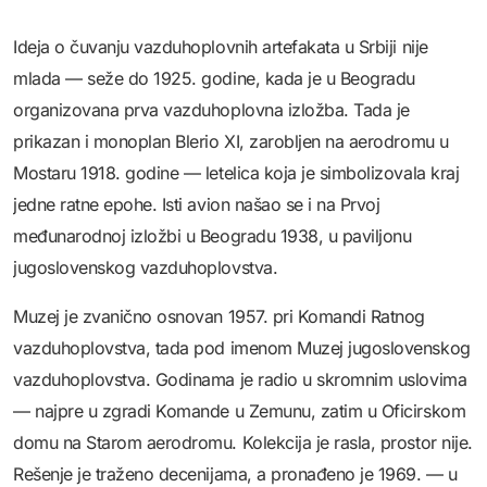
Ideja o čuvanju vazduhoplovnih artefakata u Srbiji nije
mlada — seže do 1925. godine, kada je u Beogradu
organizovana prva vazduhoplovna izložba. Tada je
prikazan i monoplan Blerio XI, zarobljen na aerodromu u
Mostaru 1918. godine — letelica koja je simbolizovala kraj
jedne ratne epohe. Isti avion našao se i na Prvoj
međunarodnoj izložbi u Beogradu 1938, u paviljonu
jugoslovenskog vazduhoplovstva.
Muzej je zvanično osnovan 1957. pri Komandi Ratnog
vazduhoplovstva, tada pod imenom Muzej jugoslovenskog
vazduhoplovstva. Godinama je radio u skromnim uslovima
— najpre u zgradi Komande u Zemunu, zatim u Oficirskom
domu na Starom aerodromu. Kolekcija je rasla, prostor nije.
Rešenje je traženo decenijama, a pronađeno je 1969. — u