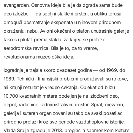
avangardan. Osnovna ideja bila je da zgrada sama bude
deo izložbe — da spoljni stakleni prsten, u obliku torusa,
omogući posmatranje eksponata u njihovom prirodnom
okruženju: nebu. Avioni okačeni o plafon unutrašnje galerije
tako su plutali prema staklu iza kojeg se proteže
aerodromska ravnica. Bila je to, za to vreme,
revolucionarna muzeološka ideja.
Izgradnja je trajala skoro dvadeset godina — od 1969. do
1989. Tehnički i finansijski problemi produžavali su rokove,
ali krajnji rezultat je vredeo čekanja. Objekat od blizu
10.700 kvadratnih metara podeljen je na izložbeni deo,
depot, radionice i administrativni prostor. Sprat, mezanin,
galerija i suteren organizovani su tako da svaki posetilac
prirodno prolazi kroz sve periode vazduhoplovne istorije.
Vlada Srbije zgradu je 2013. proglasila spomenikom kulture