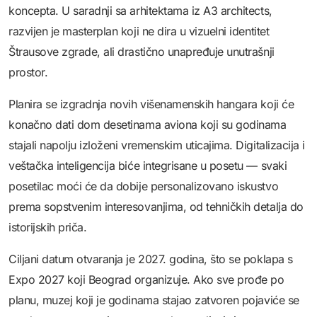
koncepta. U saradnji sa arhitektama iz A3 architects,
razvijen je masterplan koji ne dira u vizuelni identitet
Štrausove zgrade, ali drastično unapređuje unutrašnji
prostor.
Planira se izgradnja novih višenamenskih hangara koji će
konačno dati dom desetinama aviona koji su godinama
stajali napolju izloženi vremenskim uticajima. Digitalizacija i
veštačka inteligencija biće integrisane u posetu — svaki
posetilac moći će da dobije personalizovano iskustvo
prema sopstvenim interesovanjima, od tehničkih detalja do
istorijskih priča.
Ciljani datum otvaranja je 2027. godina, što se poklapa s
Expo 2027 koji Beograd organizuje. Ako sve prođe po
planu, muzej koji je godinama stajao zatvoren pojaviće se