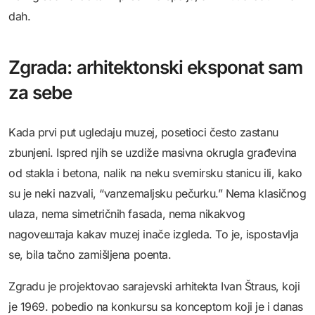
dah.
Zgrada: arhitektonski eksponat sam
za sebe
Kada prvi put ugledaju muzej, posetioci često zastanu
zbunjeni. Ispred njih se uzdiže masivna okrugla građevina
od stakla i betona, nalik na neku svemirsku stanicu ili, kako
su je neki nazvali, “vanzemaljsku pečurku.” Nema klasičnog
ulaza, nema simetričnih fasada, nema nikakvog
nagovештаja kakav muzej inače izgleda. To je, ispostavlja
se, bila tačno zamišljena poenta.
Zgradu je projektovao sarajevski arhitekta Ivan Štraus, koji
je 1969. pobedio na konkursu sa konceptom koji je i danas