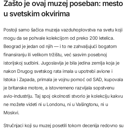
Zašto je ovaj muzej poseban: mesto
u svetskim okvirima
Postoji samo šačica muzeja vazduhoplovstva na svetu koji
mogu da se pohvale kolekcijom od preko 200 letelica.
Beograd je jedan od njih — i to ne zahvaljujući bogatom
finansiranju ili velikom tržištu, već sasvim posebnoj
istorijskoj sudbini. Jugoslavija je bila jedina zemlja koja je
nakon Drugog svetskog rata imala u upotrebi avione i
Istoka i Zapada, primala je vojnu pomoć od SAD, kupovala
je britanske motore, a istovremeno razvijala sopstvenu
avio-industriju. Taj spoj okolnosti stvorio je kolekciju kakvu
ne možete videti ni u Londonu, ni u Vašingtonu, ni u
Moskvi.
Stručnjaci koji su muzej posetili tokom decenija redovno su