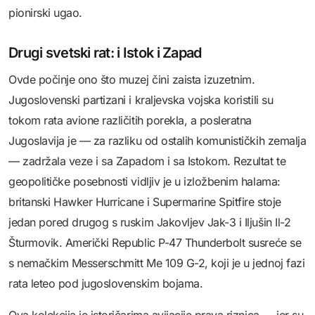
pionirski ugao.
Drugi svetski rat: i Istok i Zapad
Ovde počinje ono što muzej čini zaista izuzetnim.
Jugoslovenski partizani i kraljevska vojska koristili su
tokom rata avione različitih porekla, a posleratna
Jugoslavija je — za razliku od ostalih komunističkih zemalja
— zadržala veze i sa Zapadom i sa Istokom. Rezultat te
geopolitičke posebnosti vidljiv je u izložbenim halama:
britanski Hawker Hurricane i Supermarine Spitfire stoje
jedan pored drugog s ruskim Jakovljev Jak-3 i Iljušin Il-2
Šturmovik. Američki Republic P-47 Thunderbolt susreće se
s nemačkim Messerschmitt Me 109 G-2, koji je u jednoj fazi
rata leteo pod jugoslovenskim bojama.