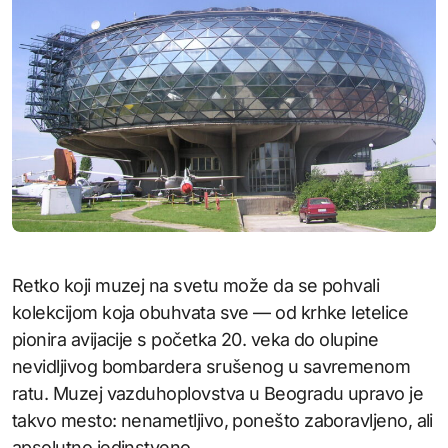
Retko koji muzej na svetu može da se pohvali
kolekcijom koja obuhvata sve — od krhke letelice
pionira avijacije s početka 20. veka do olupine
nevidljivog bombardera srušenog u savremenom
ratu. Muzej vazduhoplovstva u Beogradu upravo je
takvo mesto: nenametljivo, ponešto zaboravljeno, ali
apsolutno jedinstveno.