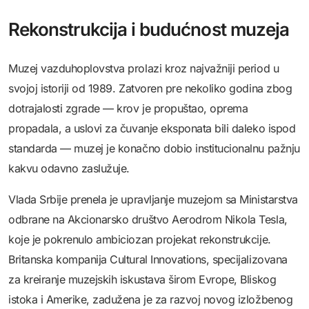
Rekonstrukcija i budućnost muzeja
Muzej vazduhoplovstva prolazi kroz najvažniji period u
svojoj istoriji od 1989. Zatvoren pre nekoliko godina zbog
dotrajalosti zgrade — krov je propuštao, oprema
propadala, a uslovi za čuvanje eksponata bili daleko ispod
standarda — muzej je konačno dobio institucionalnu pažnju
kakvu odavno zaslužuje.
Vlada Srbije prenela je upravljanje muzejom sa Ministarstva
odbrane na Akcionarsko društvo Aerodrom Nikola Tesla,
koje je pokrenulo ambiciozan projekat rekonstrukcije.
Britanska kompanija Cultural Innovations, specijalizovana
za kreiranje muzejskih iskustava širom Evrope, Bliskog
istoka i Amerike, zadužena je za razvoj novog izložbenog