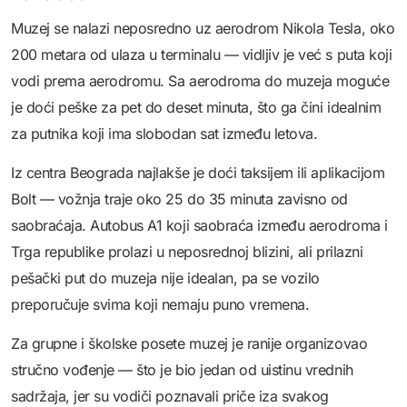
Muzej se nalazi neposredno uz aerodrom Nikola Tesla, oko
200 metara od ulaza u terminalu — vidljiv je već s puta koji
vodi prema aerodromu. Sa aerodroma do muzeja moguće
je doći peške za pet do deset minuta, što ga čini idealnim
za putnika koji ima slobodan sat između letova.
Iz centra Beograda najlakše je doći taksijem ili aplikacijom
Bolt — vožnja traje oko 25 do 35 minuta zavisno od
saobraćaja. Autobus A1 koji saobraća između aerodroma i
Trga republike prolazi u neposrednoj blizini, ali prilazni
pešački put do muzeja nije idealan, pa se vozilo
preporučuje svima koji nemaju puno vremena.
Za grupne i školske posete muzej je ranije organizovao
stručno vođenje — što je bio jedan od uistinu vrednih
sadržaja, jer su vodiči poznavali priče iza svakog