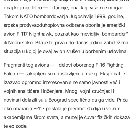
onaj koji nije leteo — ili tačnije, onaj koji više nije mogao.
Tokom NATO bombardovanja Jugoslavije 1999. godine,
srpska protivvazduhoplovna odbrana oborila je američki
avion F-117 Nighthawk, poznat kao “nevidljivi bombarder”
ili Noćni soko. Bila je to prva i do danas jedina zabeležena
situacija u kojoj je ovaj avion srušen u borbenim uslovima.
Fragmenti tog aviona — i delovi oborenog F-16 Fighting
Falcon — sakupljeni su i postavljeni u muzej. Eksponat je
izazvao ogromno interesovanje ne samo javnosti već i
vojnih analitičara i inženjera. Mnogi vojni stručnjaci i
novinari dolazili su u Beograd specifično da ga vide. Priča
oko obaranja F-117 postala je predmet studija u vojnim
akademijama širom sveta, a muzej je čuvar fizičkih dokaza
te epizode.