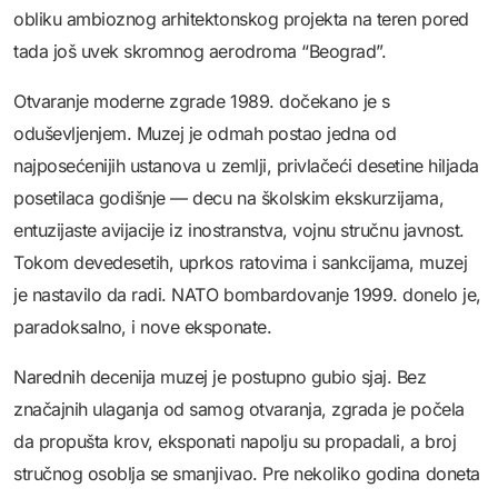
obliku ambioznog arhitektonskog projekta na teren pored
tada još uvek skromnog aerodroma “Beograd”.
Otvaranje moderne zgrade 1989. dočekano je s
oduševljenjem. Muzej je odmah postao jedna od
najposećenijih ustanova u zemlji, privlačeći desetine hiljada
posetilaca godišnje — decu na školskim ekskurzijama,
entuzijaste avijacije iz inostranstva, vojnu stručnu javnost.
Tokom devedesetih, uprkos ratovima i sankcijama, muzej
je nastavilo da radi. NATO bombardovanje 1999. donelo je,
paradoksalno, i nove eksponate.
Narednih decenija muzej je postupno gubio sjaj. Bez
značajnih ulaganja od samog otvaranja, zgrada je počela
da propušta krov, eksponati napolju su propadali, a broj
stručnog osoblja se smanjivao. Pre nekoliko godina doneta