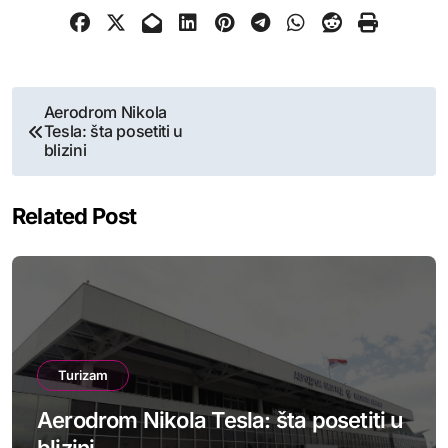
Post
Aerodrom Nikola
Tesla: šta posetiti u
navigation
blizini
Related Post
Turizam
Aerodrom Nikola Tesla: šta posetiti u