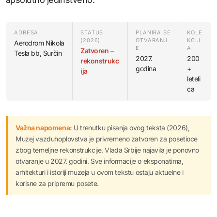
ADRESA
STATUS
PLANIRA SE
KOLE
(2026)
OTVARANJ
KCIJ
Aerodrom Nikola
E
A
Zatvoren –
Tesla bb, Surčin
2027.
200
rekonstrukc
godina
+
ija
leteli
ca
Važna napomena:
U trenutku pisanja ovog teksta (2026),
Muzej vazduhoplovstva je privremeno zatvoren za posetioce
zbog temeljne rekonstrukcije. Vlada Srbije najavila je ponovno
otvaranje u 2027. godini. Sve informacije o eksponatima,
arhitekturi i istoriji muzeja u ovom tekstu ostaju aktuelne i
korisne za pripremu posete.