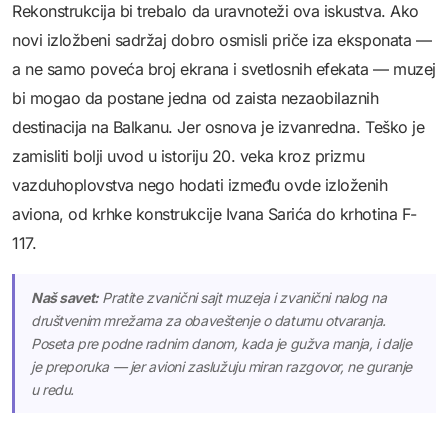
Rekonstrukcija bi trebalo da uravnoteži ova iskustva. Ako
novi izložbeni sadržaj dobro osmisli priče iza eksponata —
a ne samo poveća broj ekrana i svetlosnih efekata — muzej
bi mogao da postane jedna od zaista nezaobilaznih
destinacija na Balkanu. Jer osnova je izvanredna. Teško je
zamisliti bolji uvod u istoriju 20. veka kroz prizmu
vazduhoplovstva nego hodati između ovde izloženih
aviona, od krhke konstrukcije Ivana Sarića do krhotina F-
117.
Naš savet:
Pratite zvanični sajt muzeja i zvanični nalog na
društvenim mrežama za obaveštenje o datumu otvaranja.
Poseta pre podne radnim danom, kada je gužva manja, i dalje
je preporuka — jer avioni zaslužuju miran razgovor, ne guranje
u redu.