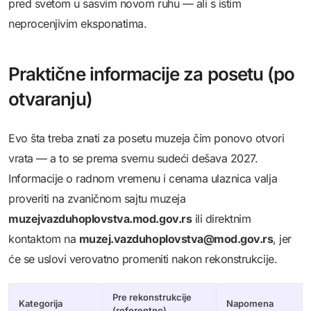
pred svetom u sasvim novom ruhu — ali s istim
neprocenjivim eksponatima.
Praktične informacije za posetu (po
otvaranju)
Evo šta treba znati za posetu muzeja čim ponovo otvori
vrata — a to se prema svemu sudeći dešava 2027.
Informacije o radnom vremenu i cenama ulaznica valja
proveriti na zvaničnom sajtu muzeja
muzejvazduhoplovstva.mod.gov.rs
ili direktnim
kontaktom na
muzej.vazduhoplovstva@mod.gov.rs
, jer
će se uslovi verovatno promeniti nakon rekonstrukcije.
Pre rekonstrukcije
Kategorija
Napomena
(referentno)