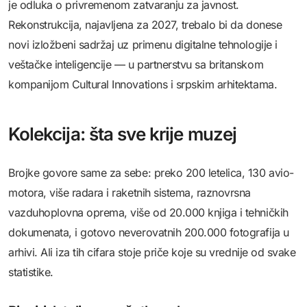
je odluka o privremenom zatvaranju za javnost.
Rekonstrukcija, najavljena za 2027, trebalo bi da donese
novi izložbeni sadržaj uz primenu digitalne tehnologije i
veštačke inteligencije — u partnerstvu sa britanskom
kompanijom Cultural Innovations i srpskim arhitektama.
Kolekcija: šta sve krije muzej
Brojke govore same za sebe: preko 200 letelica, 130 avio-
motora, više radara i raketnih sistema, raznovrsna
vazduhoplovna oprema, više od 20.000 knjiga i tehničkih
dokumenata, i gotovo neverovatnih 200.000 fotografija u
arhivi. Ali iza tih cifara stoje priče koje su vrednije od svake
statistike.