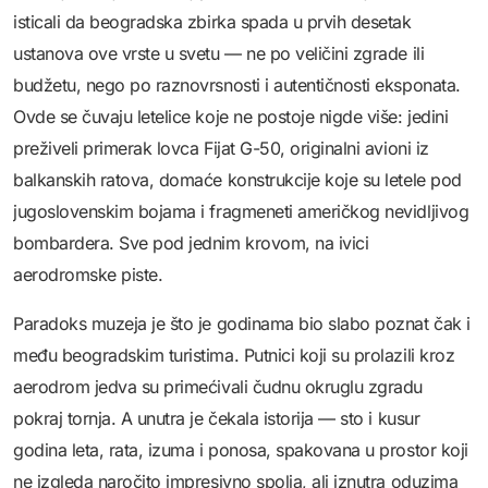
isticali da beogradska zbirka spada u prvih desetak
ustanova ove vrste u svetu — ne po veličini zgrade ili
budžetu, nego po raznovrsnosti i autentičnosti eksponata.
Ovde se čuvaju letelice koje ne postoje nigde više: jedini
preživeli primerak lovca Fijat G-50, originalni avioni iz
balkanskih ratova, domaće konstrukcije koje su letele pod
jugoslovenskim bojama i fragmeneti američkog nevidljivog
bombardera. Sve pod jednim krovom, na ivici
aerodromske piste.
Paradoks muzeja je što je godinama bio slabo poznat čak i
među beogradskim turistima. Putnici koji su prolazili kroz
aerodrom jedva su primećivali čudnu okruglu zgradu
pokraj tornja. A unutra je čekala istorija — sto i kusur
godina leta, rata, izuma i ponosa, spakovana u prostor koji
ne izgleda naročito impresivno spolja, ali iznutra oduzima